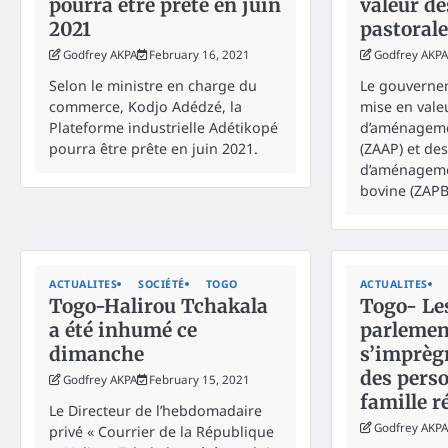
pourra être prête en juin
valeur de
2021
pastoral
Godfrey AKPA
February 16, 2021
Godfrey AKPA
Selon le ministre en charge du
Le gouvernem
commerce, Kodjo Adédzé, la
mise en vale
Plateforme industrielle Adétikopé
d’aménagemen
pourra être prête en juin 2021.
(ZAAP) et de
d’aménageme
bovine (ZAPB
ACTUALITES
SOCIÉTÉ
TOGO
ACTUALITES
Togo-Halirou Tchakala
Togo- Le
a été inhumé ce
parlemen
dimanche
s’imprèg
des perso
Godfrey AKPA
February 15, 2021
famille r
Le Directeur de l’hebdomadaire
Godfrey AKPA
privé « Courrier de la République