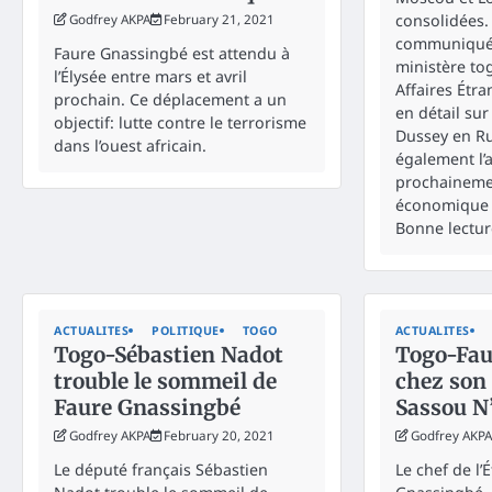
consolidées.
Godfrey AKPA
February 21, 2021
communiqué 
Faure Gnassingbé est attendu à
ministère to
l’Élysée entre mars et avril
Affaires Étra
prochain. Ce déplacement a un
en détail sur
objectif: lutte contre le terrorisme
Dussey en Ru
dans l’ouest africain.
également l’a
prochaineme
économique 
Bonne lectur
ACTUALITES
POLITIQUE
TOGO
ACTUALITES
Togo-Sébastien Nadot
Togo-Fau
trouble le sommeil de
chez son
Faure Gnassingbé
Sassou N
Godfrey AKPA
February 20, 2021
Godfrey AKPA
Le député français Sébastien
Le chef de l’