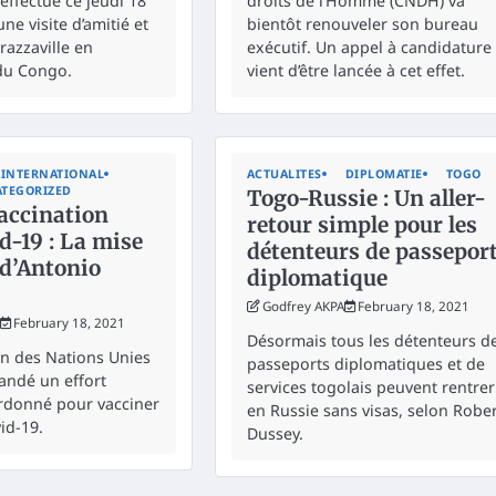
effectue ce jeudi 18
droits de l’Homme (CNDH) va
une visite d’amitié et
bientôt renouveler son bureau
Brazzaville en
exécutif. Un appel à candidature
du Congo.
vient d’être lancée à cet effet.
INTERNATIONAL
ACTUALITES
DIPLOMATIE
TOGO
TEGORIZED
Togo-Russie : Un aller-
ccination
retour simple pour les
d-19 : La mise
détenteurs de passepor
 d’Antonio
diplomatique
Godfrey AKPA
February 18, 2021
February 18, 2021
Désormais tous les détenteurs d
on des Nations Unies
passeports diplomatiques et de
andé un effort
services togolais peuvent rentrer
rdonné pour vacciner
en Russie sans visas, selon Robe
id-19.
Dussey.