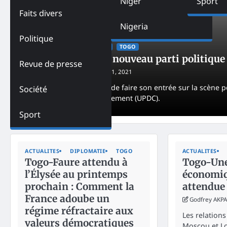
Niger
Sport
Faits divers
Nigeria
Politique
ACTUALITES
POLITIQUE
TOGO
Togo- Encore un nouveau parti politique
Revue de presse
Godfrey AKPA
February 21, 2021
Un nouveau parti vient de faire son entrée sur la scène pol
Société
Démocratie et le Changement (UPDC).
Sport
ACTUALITES
DIPLOMATIE
TOGO
ACTUALITES
Togo-Faure attendu à
Togo-Une
l’Élysée au printemps
économiq
prochain : Comment la
attendue
France adoube un
Godfrey AKPA
régime réfractaire aux
Les relations
valeurs démocratiques
Moscou et L