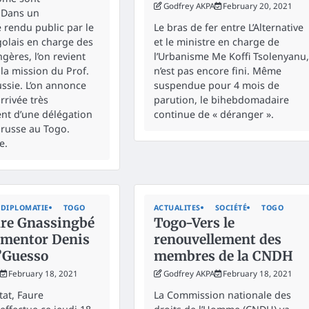
Godfrey AKPA
February 20, 2021
 Dans un
rendu public par le
Le bras de fer entre L’Alternative
golais en charge des
et le ministre en charge de
ngères, l’on revient
l’Urbanisme Me Koffi Tsolenyanu,
 la mission du Prof.
n’est pas encore fini. Même
ssie. L’on annonce
suspendue pour 4 mois de
rrivée très
parution, le bihebdomadaire
nt d’une délégation
continue de « déranger ».
russe au Togo.
e.
DIPLOMATIE
TOGO
ACTUALITES
SOCIÉTÉ
TOGO
re Gnassingbé
Togo-Vers le
 mentor Denis
renouvellement des
’Guesso
membres de la CNDH
February 18, 2021
Godfrey AKPA
February 18, 2021
État, Faure
La Commission nationale des