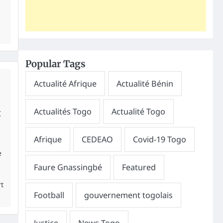
Popular Tags
t
e
rt