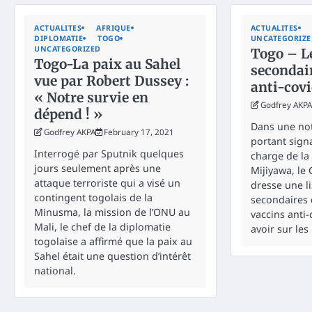
ACTUALITES
AFRIQUE
ACTUALITES
DIPLOMATIE
TOGO
UNCATEGORIZ
UNCATEGORIZED
Togo – Le
Togo-La paix au Sahel
secondai
vue par Robert Dussey :
anti-covi
« Notre survie en
Godfrey AKPA
dépend ! »
Dans une not
Godfrey AKPA
February 17, 2021
portant sign
Interrogé par Sputnik quelques
charge de la
jours seulement après une
Mijiyawa, le 
attaque terroriste qui a visé un
dresse une li
contingent togolais de la
secondaires 
Minusma, la mission de l’ONU au
vaccins anti
Mali, le chef de la diplomatie
avoir sur le
togolaise a affirmé que la paix au
Sahel était une question d’intérêt
national.