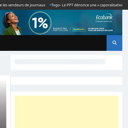
endeurs de journaux
Togo- Le PPT dénonce une « caporalisation » de la pre