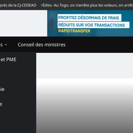
 la CJ-CEDEAO
Édito- Au Togo, on n’arrête plus les voleurs, on arrête les v
ns
Conseil des ministres
s et PME
ie
e