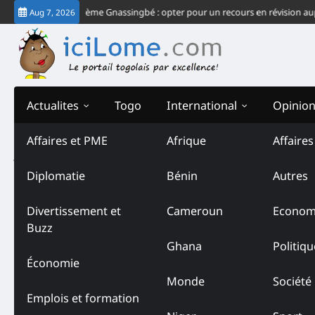
Skip
 échec du système Gnassingbé : opter pour un recours en révision auprès de
Aug 7, 2026
to
content
Actualites
Togo
International
Opinio
Affaires et PME
Afrique
Affaire
Author:
Godfrey AKPA
Diplomatie
Bénin
Autres
Divertissement et
Cameroun
Econom
Buzz
Ghana
Politiqu
Économie
Monde
Société
Emplois et formation