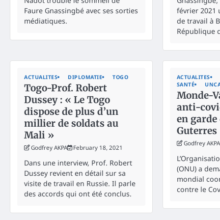
Nadot trouble le sommeil de
Gnassingbé, 
Faure Gnassingbé avec ses sorties
février 2021 
médiatiques.
de travail à 
République 
ACTUALITES
DIPLOMATIE
TOGO
ACTUALITES
SANTÉ
UNCA
Togo-Prof. Robert
Monde-Va
Dussey : « Le Togo
anti-covi
dispose de plus d’un
en garde
millier de soldats au
Guterres
Mali »
Godfrey AKPA
Godfrey AKPA
February 18, 2021
L’Organisati
Dans une interview, Prof. Robert
(ONU) a dem
Dussey revient en détail sur sa
mondial coo
visite de travail en Russie. Il parle
contre le Cov
des accords qui ont été conclus.