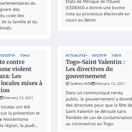
États de l’Afrique de l’Ouest
parlementaires du
(CEDEAO) a donné une bonne
ègnent des
note au processus électorale en
 du code des
cours au Bénin.
de la famille et du
évisés.
SOCIÉTÉ
TOGO
ACTUALITES
SOCIÉTÉ
TOGO
te contre
Togo-Saint Valentin :
sme violent
Les directives du
ara: Les
gouvernement
 locales mises à
Godfrey AKPA
February 13, 2021
tion
Dans un communiqué rendu
February 13, 2021
public, le gouvernement a donn
des directives pour que la fête d
 locales ont été
Saint Valentin se déroule sans
 sur la prévention et
flambée de cas de contaminatio
re l’extrémisme
au coronavirus au Togo.
la région, le jeudi…