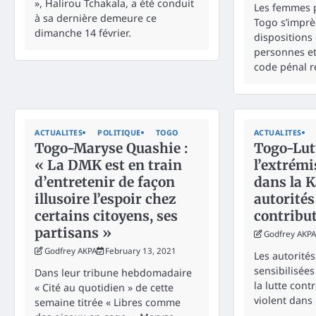
», Halirou Tchakala, a été conduit
Les femmes 
à sa dernière demeure ce
Togo s’impr
dimanche 14 février.
dispositions
personnes et 
code pénal r
ACTUALITES
POLITIQUE
TOGO
ACTUALITES
Togo-Maryse Quashie :
Togo-Lut
« La DMK est en train
l’extrémi
d’entretenir de façon
dans la K
illusoire l’espoir chez
autorités
certains citoyens, ses
contribu
partisans »
Godfrey AKPA
Godfrey AKPA
February 13, 2021
Les autorités
sensibilisées
Dans leur tribune hebdomadaire
la lutte cont
« Cité au quotidien » de cette
violent dans 
semaine titrée « Libres comme