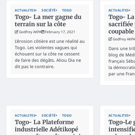
ACTUALITES
SOCIÉTÉ
TOGO
ACTUALITES
Togo- La mer gagne du
Togo- La
terrain sur la côte
sacrifiée
coupable
Godfrey AKPA
February 17, 2021
Godfrey AKPA
L’érosion côtière est une réalité au
Togo. Les violentes vagues qui
Dans une tri
échouent sur la côte ne cessent
blog de Médi
de faire des dégâts. Aliou Dia ne
français Séb
dit pas le contraire.
la démocratie
par une Fran
ACTUALITES
SOCIÉTÉ
TOGO
ACTUALITES
Togo- La Plateforme
Togo-Le 
industrielle Adétikopé
intensifi