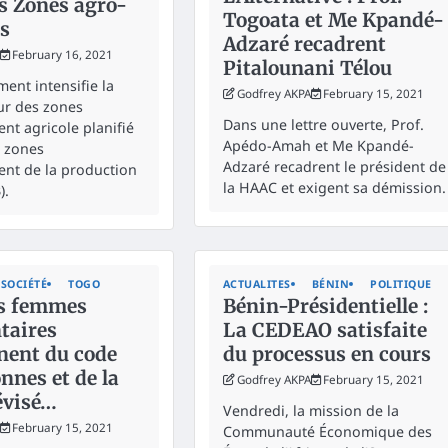
s Zones agro-
Togoata et Me Kpandé-
es
Adzaré recadrent
February 16, 2021
Pitalounani Télou
ent intensifie la
Godfrey AKPA
February 15, 2021
ur des zones
Dans une lettre ouverte, Prof.
t agricole planifié
Apédo-Amah et Me Kpandé-
s zones
Adzaré recadrent le président de
nt de la production
la HAAC et exigent sa démission.
).
SOCIÉTÉ
TOGO
ACTUALITES
BÉNIN
POLITIQUE
s femmes
Bénin-Présidentielle :
taires
La CEDEAO satisfaite
nent du code
du processus en cours
nnes et de la
Godfrey AKPA
February 15, 2021
évisé…
Vendredi, la mission de la
February 15, 2021
Communauté Économique des