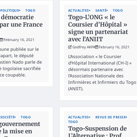
POLITIQUE
TOGO
ACTUALITES
SANTÉ
TOGO
 démocratie
Togo-L’ONG « le
 par une France
Coursier d’Hôpital »
signe un partenariat
avec l’ANIIT
February 16, 2021
Godfrey AKPA
February 16, 2021
bune publiée sur le
apart, le député
L’Association « le Coursier
astien Nado parle de
d’Hôpital International (CH-I) »
 togolaise sacrifiée
désormais partenaire avec
ce coupable.
l’Association Nationale des
Infirmières et Infirmiers du Togo
(ANIIT).
SOCIÉTÉ
TOGO
ACTUALITES
REVUE DE PRESSE
TOGO
gouvernement
Togo-Suspension de
e la mise en
L’Alternative : Prof.