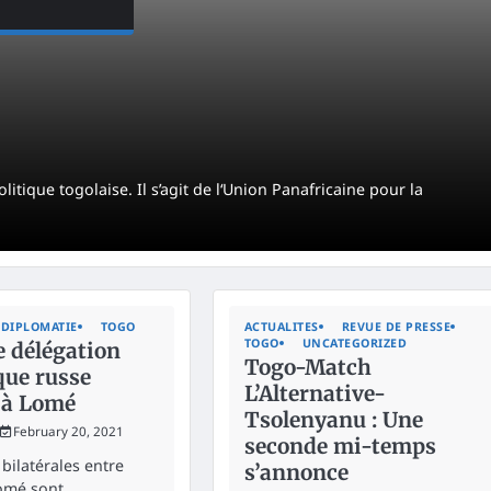
itique togolaise. Il s’agit de l‘Union Panafricaine pour la
DIPLOMATIE
TOGO
ACTUALITES
REVUE DE PRESSE
TOGO
UNCATEGORIZED
 délégation
Togo-Match
ue russe
L’Alternative-
 à Lomé
Tsolenyanu : Une
February 20, 2021
seconde mi-temps
 bilatérales entre
s’annonce
omé sont