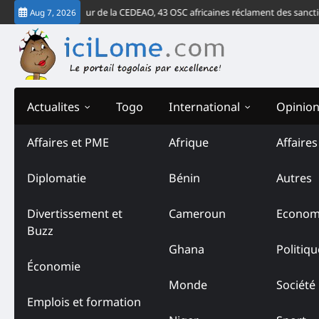
Skip
erdict de la Cour de la CEDEAO, 43 OSC africaines réclament des sanctions 
Aug 7, 2026
to
content
Actualites
Togo
International
Opinio
Affaires et PME
Afrique
Affaire
Tag:
Emmanuel Sheyi Ad
Diplomatie
Bénin
Autres
Divertissement et
Cameroun
Econom
Buzz
Ghana
Politiqu
Économie
Monde
Société
Emplois et formation