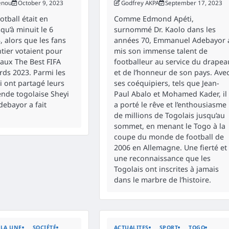
enou
October 9, 2023
Godfrey AKPA
September 17, 2023
otball était en
Comme Edmond Apéti,
squ’à minuit le 6
surnommé Dr. Kaolo dans les
, alors que les fans
années 70, Emmanuel Adebayor 
ier votaient pour
mis son immense talent de
 aux The Best FIFA
footballeur au service du drapea
rds 2023. Parmi les
et de l’honneur de son pays. Ave
i ont partagé leurs
ses coéquipiers, tels que Jean-
ende togolaise Sheyi
Paul Abalo et Mohamed Kader, il
ebayor a fait
a porté le rêve et l’enthousiasme
de millions de Togolais jusqu’au
sommet, en menant le Togo à la
coupe du monde de football de
2006 en Allemagne. Une fierté et
une reconnaissance que les
Togolais ont inscrites à jamais
dans le marbre de l’histoire.
LA UNE
SOCIÉTÉ
ACTUALITES
SPORT
TOGO