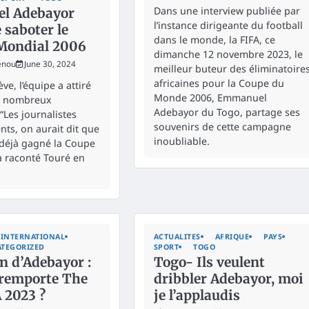
Dans une interview publiée par
l Adebayor
l’instance dirigeante du football
 saboter le
dans le monde, la FIFA, ce
Mondial 2006
dimanche 12 novembre 2023, le
enou
June 30, 2024
meilleur buteur des éliminatoire
africaines pour la Coupe du
ve, l’équipe a attiré
Monde 2006, Emmanuel
de nombreux
Adebayor du Togo, partage ses
 “Les journalistes
souvenirs de cette campagne
nts, on aurait dit que
inoubliable.
déjà gagné la Coupe
 raconté Touré en
INTERNATIONAL
ACTUALITES
AFRIQUE
PAYS
TEGORIZED
SPORT
TOGO
n d’Adebayor :
Togo- Ils veulent
remporte The
dribbler Adebayor, moi
 2023 ?
je l’applaudis