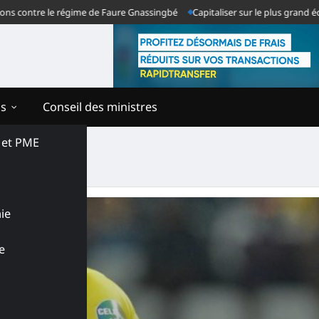
contre le régime de Faure Gnassingbé
Capitaliser sur le plus grand échec 
ns
Conseil des ministres
s et PME
ebayor
ie
e