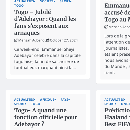
ACTUALITES
SOCIÉTÉ
SPORT
Emmanue
TOGO
Togo – Jubilé
accusé de
d’Adebayor : Quand les
Togo au 
fans s’exposent aux
Mensah Agb
arnaques
Lors de la grè
Mensah Agbenou
October 27, 2024
l’attention 
journalistes.
Ce week-end, Emmanuel Sheyi
étaient prése
Adebayor célèbre dans la capitale
nous avions 
togolaise, la fin de sa carrière de
du Monde”, a
footballeur, marquant ainsi la…
riant.
ACTUALITES
AFRIQUE
PAYS
ACTUALITES
SPORT
TOGO
SPORT
UNCA
Togo- A quand une
Prédictio
fonction officielle pour
Haaland 
Adebayor ?
Best FIFA