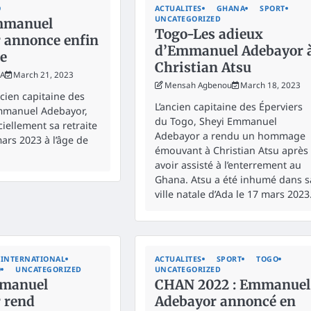
O
ACTUALITES
GHANA
SPORT
UNCATEGORIZED
mmanuel
Togo-Les adieux
 annonce enfin
d’Emmanuel Adebayor 
te
Christian Atsu
KA
March 21, 2023
Mensah Agbenou
March 18, 2023
ancien capitaine des
L’ancien capitaine des Éperviers
Emmanuel Adebayor,
du Togo, Sheyi Emmanuel
iellement sa retraite
Adebayor a rendu un hommage
ars 2023 à l’âge de
émouvant à Christian Atsu après
avoir assisté à l’enterrement au
Ghana. Atsu a été inhumé dans s
ville natale d’Ada le 17 mars 2023
INTERNATIONAL
ACTUALITES
SPORT
TOGO
O
UNCATEGORIZED
UNCATEGORIZED
manuel
CHAN 2022 : Emmanuel
 rend
Adebayor annoncé en