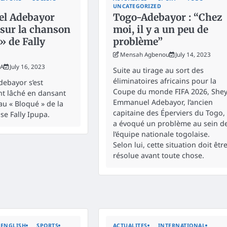
UNCATEGORIZED
l Adebayor
Togo-Adebayor : “Chez
e sur la chanson
moi, il y a un peu de
» de Fally
problème”
Mensah Agbenou
July 14, 2023
KA
July 16, 2023
Suite au tirage au sort des
éliminatoires africains pour la
ebayor s’est
Coupe du monde FIFA 2026, Shey
t lâché en dansant
Emmanuel Adebayor, l’ancien
au « Bloqué » de la
capitaine des Éperviers du Togo,
se Fally Ipupa.
a évoqué un problème au sein d
l’équipe nationale togolaise.
Selon lui, cette situation doit êtr
résolue avant toute chose.
ENGLISH
SPORTS
ACTUALITES
INTERNATIONAL