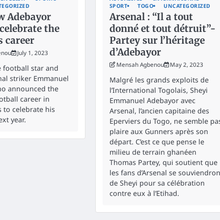
TEGORIZED
SPORT
TOGO
UNCATEGORIZED
w Adebayor
Arsenal : “Il a tout
celebrate the
donné et tout détruit”-
s career
Partey sur l’héritage
d’Adebayor
enou
July 1, 2023
Mensah Agbenou
May 2, 2023
 football star and
nal striker Emmanuel
Malgré les grands exploits de
ho announced the
l’International Togolais, Sheyi
otball career in
Emmanuel Adebayor avec
 to celebrate his
Arsenal, l’ancien capitaine des
xt year.
Eperviers du Togo, ne semble pa
plaire aux Gunners après son
départ. C’est ce que pense le
milieu de terrain ghanéen
Thomas Partey, qui soutient que
les fans d’Arsenal se souviendron
de Sheyi pour sa célébration
contre eux à l’Etihad.