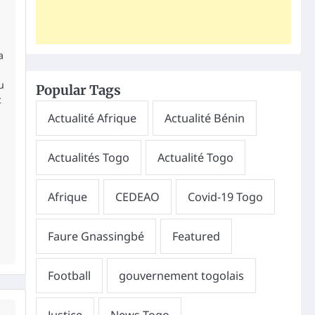
a
u
Popular Tags
c