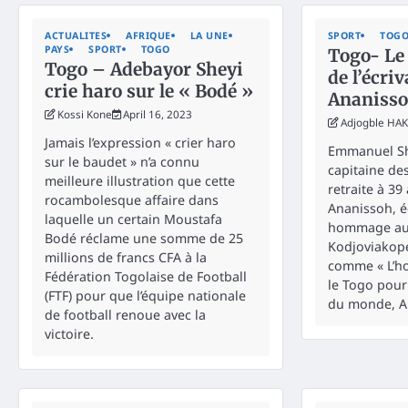
ACTUALITES
AFRIQUE
LA UNE
SPORT
TOG
PAYS
SPORT
TOGO
Togo- Le
Togo – Adebayor Sheyi
de l’écri
crie haro sur le « Bodé »
Ananisso
Kossi Kone
April 16, 2023
Adjogble HA
Jamais l’expression « crier haro
Emmanuel Sh
sur le baudet » n’a connu
capitaine de
meilleure illustration que cette
retraite à 39
rocambolesque affaire dans
Ananissoh, é
laquelle un certain Moustafa
hommage au 
Bodé réclame une somme de 25
Kodjoviakopé
millions de francs CFA à la
comme « L’ho
Fédération Togolaise de Football
le Togo pour
(FTF) pour que l’équipe nationale
du monde, A
de football renoue avec la
victoire.