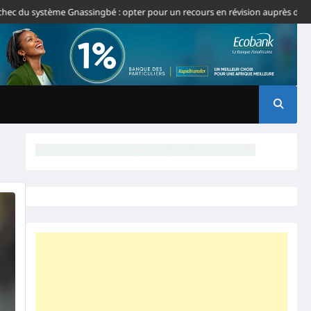
du système Gnassingbé : opter pour un recours en révision auprès de la CJ-