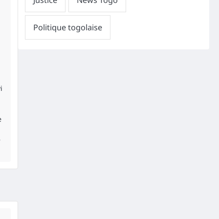
i
e
e