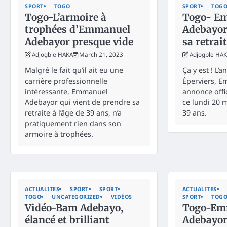
SPORT
TOGO
SPORT
TOG
Togo-L’armoire à
Togo- E
trophées d’Emmanuel
Adebayor
Adebayor presque vide
sa retrai
Adjogble HAKA
March 21, 2023
Adjogble HA
Malgré le fait qu’il ait eu une
Ça y est ! L’
carrière professionnelle
Éperviers, 
intéressante, Emmanuel
annonce offic
Adebayor qui vient de prendre sa
ce lundi 20 m
retraite à l’âge de 39 ans, n’a
39 ans.
pratiquement rien dans son
armoire à trophées.
ACTUALITES
SPORT
SPORT
ACTUALITES
TOGO
UNCATEGORIZED
VIDÉOS
SPORT
TOG
Vidéo-Bam Adebayo,
Togo-Em
élancé et brilliant
Adebayor