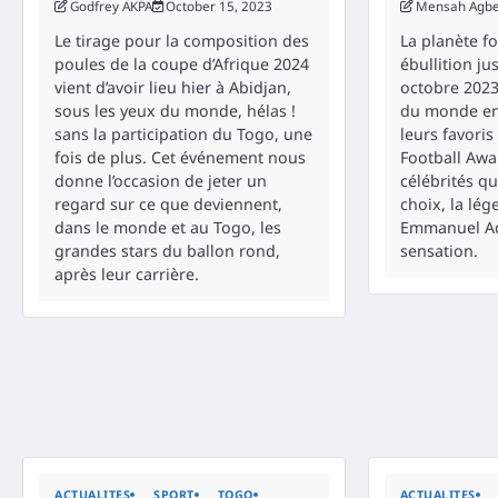
Godfrey AKPA
October 15, 2023
Mensah Agb
Le tirage pour la composition des
La planète fo
poules de la coupe d’Afrique 2024
ébullition ju
vient d’avoir lieu hier à Abidjan,
octobre 2023
sous les yeux du monde, hélas !
du monde ent
sans la participation du Togo, une
leurs favoris
fois de plus. Cet événement nous
Football Awa
donne l’occasion de jeter un
célébrités qu
regard sur ce que deviennent,
choix, la lég
dans le monde et au Togo, les
Emmanuel Ad
grandes stars du ballon rond,
sensation.
après leur carrière.
ACTUALITES
SPORT
TOGO
ACTUALITES