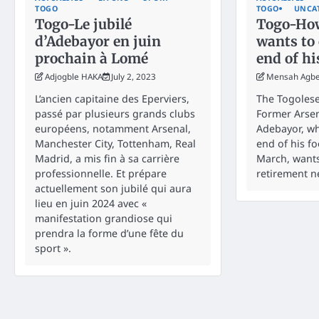
TOGO
TOGO
UNCA
Togo-Le jubilé
Togo-Ho
d’Adebayor en juin
wants to 
prochain à Lomé
end of hi
Adjogble HAKA
July 2, 2023
Mensah Agb
L’ancien capitaine des Eperviers,
The Togolese
passé par plusieurs grands clubs
Former Arse
européens, notamment Arsenal,
Adebayor, w
Manchester City, Tottenham, Real
end of his fo
Madrid, a mis fin à sa carrière
March, wants
professionnelle. Et prépare
retirement ne
actuellement son jubilé qui aura
lieu en juin 2024 avec «
manifestation grandiose qui
prendra la forme d’une fête du
sport ».