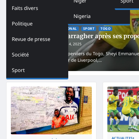
Niger
Sport
Faits divers
Nigeria
Politique
ACTUALITES
INTERNATIONAL
SPORT
TOGO
Adebayor tacle Carragher après ses prop
Revue de presse
Mensah Agbenou
March 4, 2025
L’ancien capitaine des Éperviers du Togo, Sheyi Emmanue
Société
Carragher, ex-défenseur de Liverpool,…
Sport
ACTUALITES