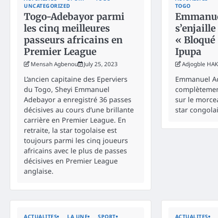
UNCATEGORIZED
TOGO
Togo-Adebayor parmi
Emmanue
les cinq meilleures
s’enjaill
passeurs africains en
« Bloqué 
Premier League
Ipupa
Mensah Agbenou
July 25, 2023
Adjogble HA
L’ancien capitaine des Eperviers
Emmanuel Ad
du Togo, Sheyi Emmanuel
complètemen
Adebayor a enregistré 36 passes
sur le morce
décisives au cours d’une brillante
star congolai
carrière en Premier League. En
retraite, la star togolaise est
toujours parmi les cinq joueurs
africains avec le plus de passes
décisives en Premier League
anglaise.
ACTUALITES
LA UNE
SPORT
ACTUALITES