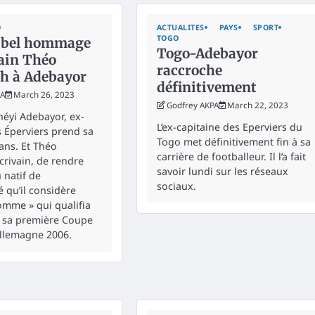
O
ACTUALITES
PAYS
SPORT
TOGO
 bel hommage
Togo-Adebayor
vain Théo
raccroche
h à Adebayor
définitivement
KA
March 26, 2023
Godfrey AKPA
March 22, 2023
éyi Adebayor, ex-
L’ex-capitaine des Eperviers du
s Éperviers prend sa
Togo met définitivement fin à sa
 ans. Et Théo
carrière de footballeur. Il l’a fait
crivain, de rendre
savoir lundi sur les réseaux
natif de
sociaux.
 qu’il considère
mme » qui qualifia
 sa première Coupe
llemagne 2006.