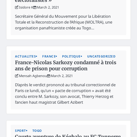
Isidore K
March 2, 2021
Secrétaire Général du Mouvement pour la Libération
Totale et la Reconstruction de l’Afrique (MOLTRA), une
organisation panafricaniste créée au Togo…
ACTUALITES
FRANCE
POLITIQUE
UNCATEGORIZED
France-Nicolas Sarkozy condamné à trois
ans de prison pour corruption
Mensah Agbenou
March 2, 2021
D’après le verdict prononcé au tribunal correctionnel de
Paris ce lundi, qu’un « pacte de corruption » avait été
conclu entre M. Sarkozy, son avocat, Thierry Herzog et
l’ancien haut magistrat Gilbert Azibert
SPORT
TOGO
Courte aventure de Kégbalo au FC Tonnerre