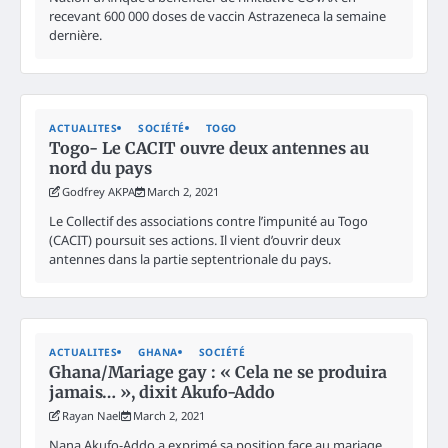
recevant 600 000 doses de vaccin Astrazeneca la semaine
dernière.
ACTUALITES
SOCIÉTÉ
TOGO
Togo- Le CACIT ouvre deux antennes au
nord du pays
Godfrey AKPA
March 2, 2021
Le Collectif des associations contre l’impunité au Togo
(CACIT) poursuit ses actions. Il vient d’ouvrir deux
antennes dans la partie septentrionale du pays.
ACTUALITES
GHANA
SOCIÉTÉ
Ghana/Mariage gay : « Cela ne se produira
jamais… », dixit Akufo-Addo
Rayan Nael
March 2, 2021
Nana Akufo-Addo a exprimé sa position face au mariage