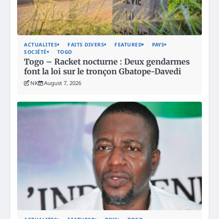
ACTUALITES
FAITS DIVERS
FEATURED
PAYS
SOCIÉTÉ
TOGO
Togo – Racket nocturne : Deux gendarmes
font la loi sur le tronçon Gbatope-Davedi
NK
August 7, 2026