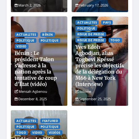
March 2, 2026
February 17, 2026
ACTUALITES
PAYS
POLITIQUE
REVUE DE PRESSE
ACTUALITES
BÉNIN
REVUE DE PRESSE
TOGO
POLITIQUE
POLITIQUE
Yves Edoh
VIDEO
Bénin : Le
Agbodjan, alias
président Talon
Togbevi Kpéssé
s’adresse à la
précise les objectifs
nation après la
de la délégation du
tentative de coup
M66 à New York
d’État (vidéo)
(Interview)
Mensah Agbenou
Icilome
December 8, 2025
September 25, 2025
ACTUALITES
FEATURED
POLITIQUE
POLITIQUE
TOGO
VIDEO
VIDÉOS