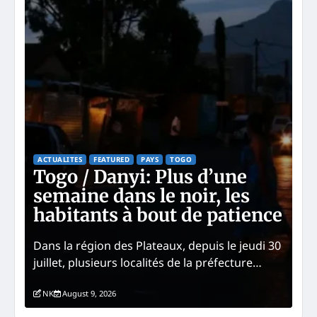
AC
T
é
i
ACTUALITES
FEATURED
PAYS
TOGO
Togo / Danyi: Plus d’une
c
semaine dans le noir, les
T
habitants à bout de patience
q
Dans la région des Plateaux, depuis le jeudi 30
Le 
juillet, plusieurs localités de la préfecture…
Kof
NK
August 9, 2026
G