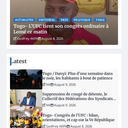
ACTUALITES
EDITORIAL
PAYS
POLITIQUE
TOGO
Togo- L’UFC tient son congrès ordinaire à
Lomé ce matin
Godfrey AKPA
August 8, 2026
Latest
Togo / Danyi: Plus d’une semaine dans
le noir, les habitants à bout de patience
NK
August 9, 2026
Suppression de congé de détente, le
Collectif des Fédérations des Syndicats
des Enseignants du Togo monte au
NK
August 9, 2026
créneau
Togo- Congrès de l’UFC : bilan,
orientations, et cap sur la Ve République
Godfrey AKPA
August 8, 2026