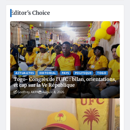
Editor's Choice
ACTUALITES
EDITORIAL
PAYS
POLITIQUE
TOGO
Togo- Congrès de l’UFC : bilan, orientations,
et cap sur la Ve République
Godfrey AKPA
August 8, 2026