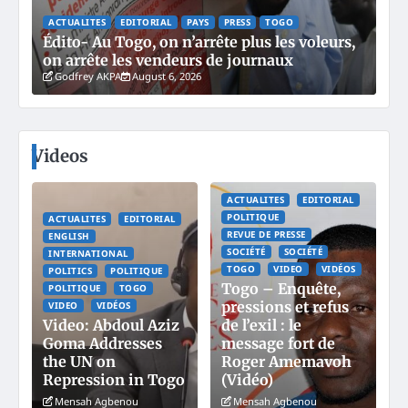
ACTUALITES
EDITORIAL
PAYS
PRESS
TOGO
Édito- Au Togo, on n’arrête plus les voleurs,
on arrête les vendeurs de journaux
Godfrey AKPA
August 6, 2026
Videos
ACTUALITES
EDITORIAL
POLITIQUE
ACTUALITES
EDITORIAL
REVUE DE PRESSE
ENGLISH
SOCIÉTÉ
SOCIÉTÉ
INTERNATIONAL
TOGO
VIDEO
VIDÉOS
POLITICS
POLITIQUE
Togo – Enquête,
POLITIQUE
TOGO
pressions et refus
VIDEO
VIDÉOS
Video: Abdoul Aziz
de l’exil : le
Goma Addresses
message fort de
the UN on
Roger Amemavoh
Repression in Togo
(Vidéo)
Mensah Agbenou
Mensah Agbenou