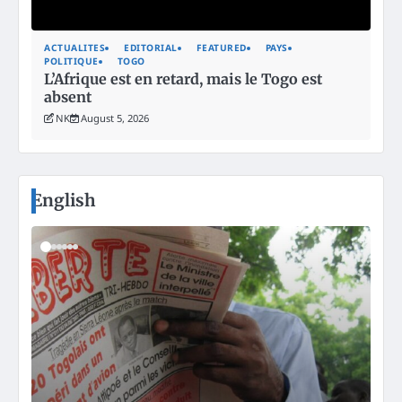
ACTUALITES
EDITORIAL
FEATURED
PAYS
POLITIQUE
TOGO
L’Afrique est en retard, mais le Togo est
absent
NK
August 5, 2026
English