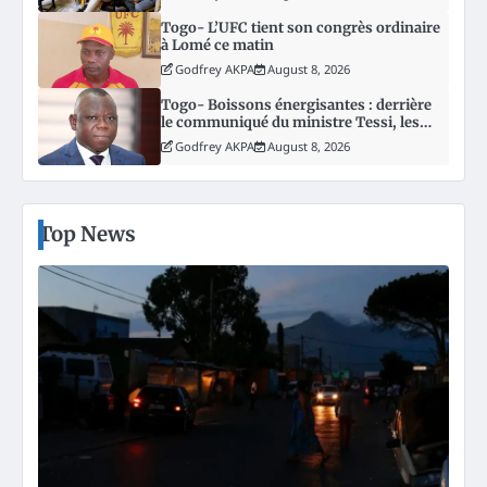
Togo- L’UFC tient son congrès ordinaire
à Lomé ce matin
Godfrey AKPA
August 8, 2026
Togo- Boissons énergisantes : derrière
le communiqué du ministre Tessi, les
vraies questions qui restent sans
Godfrey AKPA
August 8, 2026
réponse
Top News